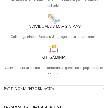
Jei nerandate dėžutės, pagal Jums reikalingus matmenis -
susisiekite!
INDIVIDUALUS MARGINIMAS
Galime gaminti dėžutes su Jūsų logotipu ar ornamentais.
KITI GAMINIAI
Galime pasiūlyti ir kitus nestandartinius gaminius iš popieriaus ar
kartono.
PAPILDOMA INFORMACIJA
PANAŠŪS PRODUKTAI