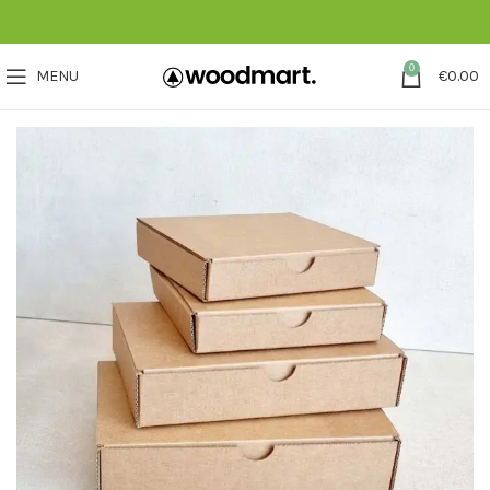
0
MENU
€
0.00