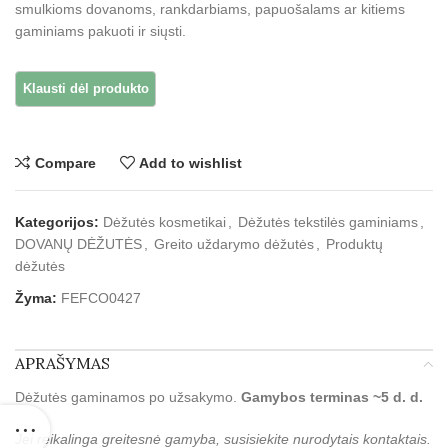
smulkioms dovanoms, rankdarbiams, papuošalams ar kitiems
gaminiams pakuoti ir siųsti.
Compare
Add to wishlist
Kategorijos:
Dėžutės kosmetikai
,
Dėžutės tekstilės gaminiams
,
DOVANŲ DĖŽUTĖS
,
Greito uždarymo dėžutės
,
Produktų
dėžutės
Žyma:
FEFCO0427
APRAŠYMAS
Dėžutės gaminamos po užsakymo.
Gamybos terminas ~5 d. d.
Jei reikalinga greitesnė gamyba, susisiekite nurodytais kontaktais.