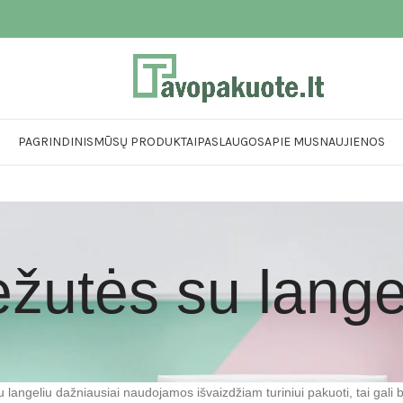
PAGRINDINIS
MŪSŲ PRODUKTAI
PASLAUGOS
APIE MUS
NAUJIENOS
žutės su lange
 langeliu dažniausiai naudojamos išvaizdžiam turiniui pakuoti, tai gali