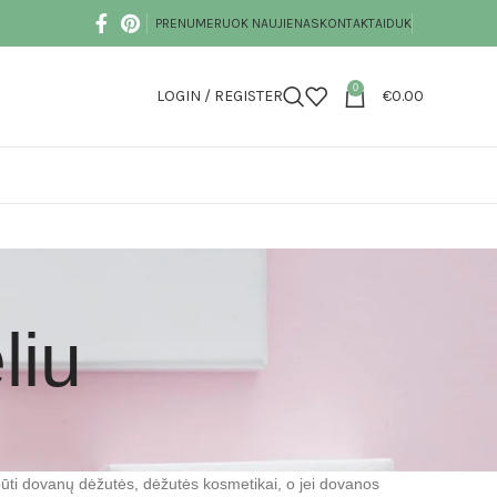
PRENUMERUOK NAUJIENAS
KONTAKTAI
DUK
0
LOGIN / REGISTER
€
0.00
liu
 būti dovanų dėžutės, dėžutės kosmetikai, o jei dovanos