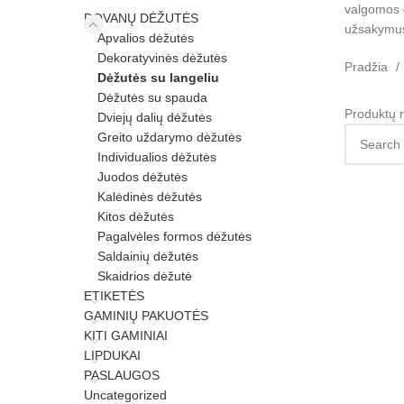
valgomos –
DOVANŲ DĖŽUTĖS
užsakymus 
Apvalios dėžutės
Dekoratyvinės dėžutės
Pradžia
Dėžutės su langeliu
Dėžutės su spauda
Produktų n
Dviejų dalių dėžutės
Greito uždarymo dėžutės
Individualios dėžutės
Juodos dėžutės
Kalėdinės dėžutės
Kitos dėžutės
Pagalvėles formos dėžutės
Saldainių dėžutės
Skaidrios dėžutė
ETIKETĖS
GAMINIŲ PAKUOTĖS
KITI GAMINIAI
LIPDUKAI
PASLAUGOS
Uncategorized