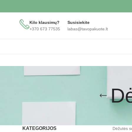
Kilo klausimų?
Susisiekite
+370 673 77535
labas@tavopakuote.lt
Dė
KATEGORIJOS
Dėžutės su