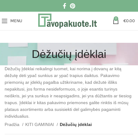
0
MENU
€
0.00
Dėžučių įdėklai
Dėžučių Įdėklai reikalingi tuomet, kai norima į dovanų ar kitą
dėžutę dėti ypač sunkius ar ypač trapius daiktus. Pakavimo
priemonių ar įdėklų pagalba užtikriname, kad dėžutė išliks
nepakitusi, jos forma nesideformuos, o joje esantis turinys
neiškris, jei yra sunkus ir neapsigadins, jei yra dūžtantis ar tiesiog
trapus. Įdėklai ir kitas pakavimo priemones galite rinktis iš mūsų
plataus asortimento arba susisiekti dėl galimybės pagaminti
individualius.
Pradžia
KITI GAMINIAI
Dėžučių įdėklai