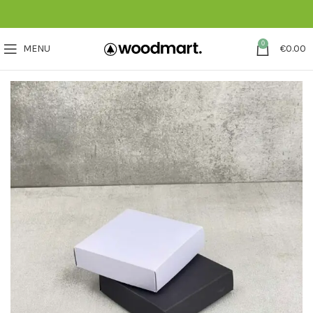
0
MENU
€
0.00