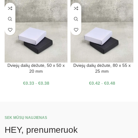
Dviejų dalių dėžutė, 50 x 50 x
Dviejų dalių dėžutė, 80 x 55 x
20 mm
25 mm
€
0.33
-
€
0.38
€
0.42
-
€
0.48
SEK MŪSŲ NAUJIENAS
HEY, prenumeruok