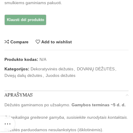
smulkiems gaminiams pakuoti.
Compare
Add to wishlist
Produkto kodas:
N/A
Kategorijos:
Dekoratyvinės dėžutės
,
DOVANŲ DĖŽUTĖS
,
Dviejų dalių dėžutės
,
Juodos dėžutės
APRAŠYMAS
Dėžutės gaminamos po užsakymo.
Gamybos terminas ~5 d. d.
Jei reikalinga greitesnė gamyba, susisiekite nurodytais kontaktais.
Dėžutės parduodamos nesulankstytos (išklotinėmis).