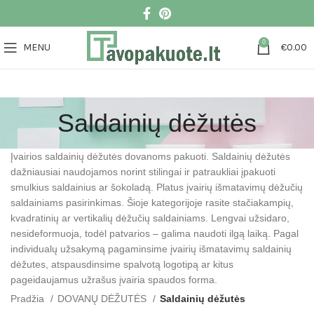
0
MENU
€
0.00
Saldainių dėžutės
Įvairios saldainių dėžutės dovanoms pakuoti. Saldainių dėžutės
dažniausiai naudojamos norint stilingai ir patraukliai įpakuoti
smulkius saldainius ar šokoladą. Platus įvairių išmatavimų dėžučių
saldainiams pasirinkimas. Šioje kategorijoje rasite stačiakampių,
kvadratinių ar vertikalių dėžučių saldainiams. Lengvai užsidaro,
nesideformuoja, todėl patvarios – galima naudoti ilgą laiką. Pagal
individualų užsakymą pagaminsime įvairių išmatavimų saldainių
dėžutes, atspausdinsime spalvotą logotipą ar kitus
pageidaujamus užrašus įvairia spaudos forma.
Pradžia
DOVANŲ DĖŽUTĖS
Saldainių dėžutės