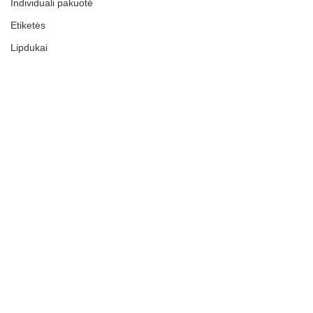
Individuali pakuotė
Etiketės
Lipdukai
Kiti gaminiai
Paslaugos
INFORMACIJA
Privatumo politika
Grąžinimai
Terminai ir Sąlygos
Naujienos
ES Parama
Kontaktai
APIE MUS