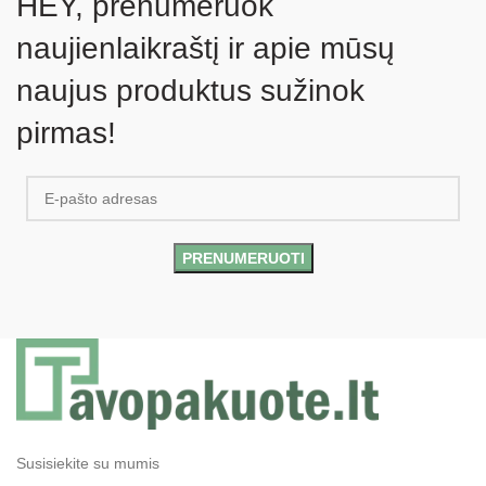
HEY, prenumeruok
naujienlaikraštį ir apie mūsų
naujus produktus sužinok
pirmas!
Susisiekite su mumis