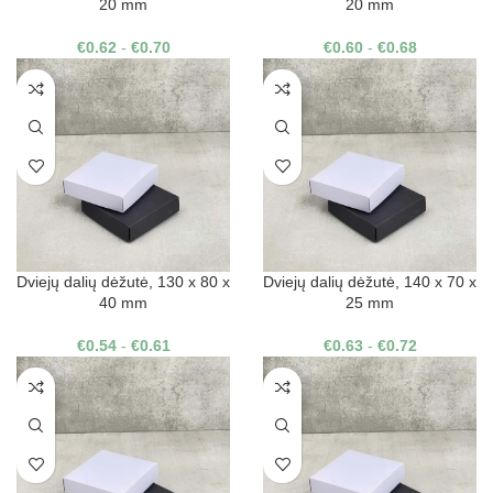
20 mm
20 mm
€
0.62
-
€
0.70
€
0.60
-
€
0.68
Dviejų dalių dėžutė, 130 x 80 x
Dviejų dalių dėžutė, 140 x 70 x
40 mm
25 mm
€
0.54
-
€
0.61
€
0.63
-
€
0.72