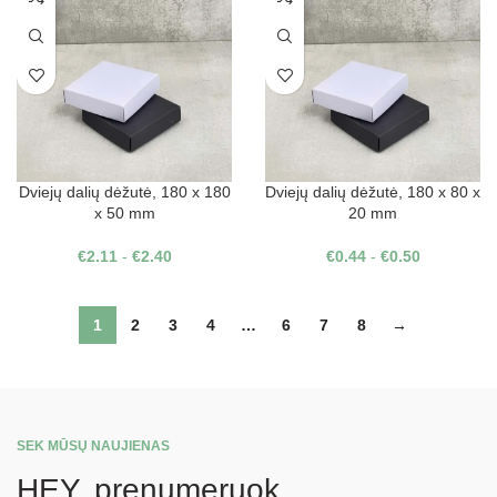
Dviejų dalių dėžutė, 180 x 180
Dviejų dalių dėžutė, 180 x 80 x
x 50 mm
20 mm
€
2.11
-
€
2.40
€
0.44
-
€
0.50
1
2
3
4
…
6
7
8
→
SEK MŪSŲ NAUJIENAS
HEY, prenumeruok