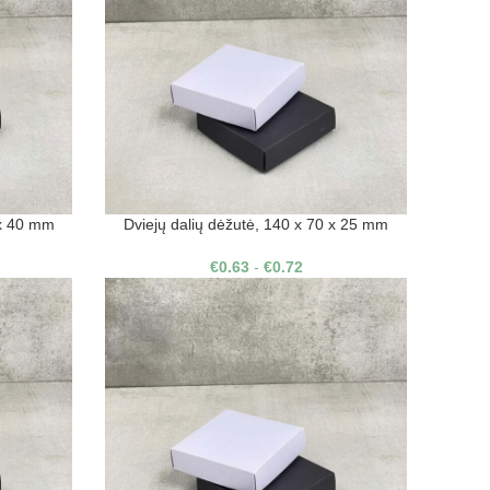
 x 40 mm
Dviejų dalių dėžutė, 140 x 70 x 25 mm
€
0.63
-
€
0.72