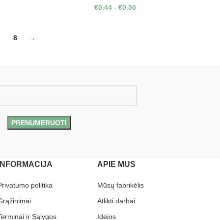
€
0.44
-
€
0.50
7
8
→
INFORMACIJA
APIE MUS
Privatumo politika
Mūsų fabrikėlis
Grąžinimai
Atlikti darbai
Terminai ir Sąlygos
Idėjos