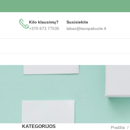
Kilo klausimų?
Susisiekite
+370 673 77535
labas@tavopakuote.lt
KATEGORIJOS
Pradžia