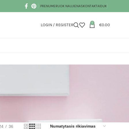
PRENUMERUOK NAUJIENAS
KONTAKTAI
DUK
0
LOGIN / REGISTER
€
0.00
24
36