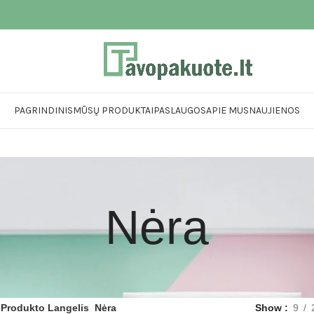
PAGRINDINIS
MŪSŲ PRODUKTAI
PASLAUGOS
APIE MUS
NAUJIENOS
Nėra
Produkto Langelis
Nėra
Show
9