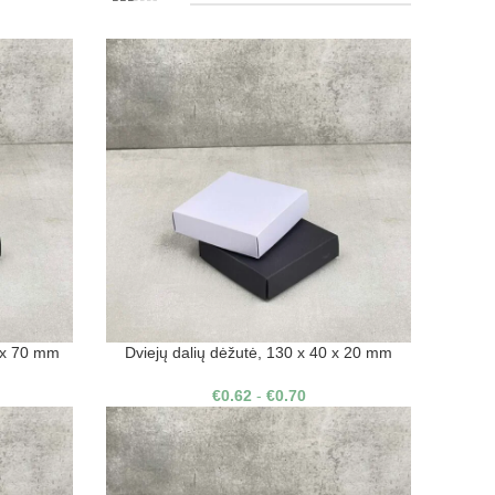
0 x 70 mm
Dviejų dalių dėžutė, 130 x 40 x 20 mm
€
0.62
-
€
0.70