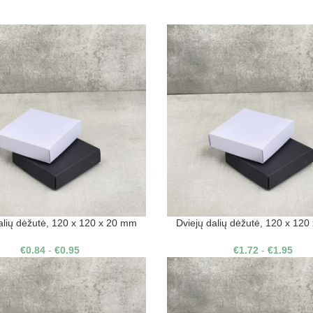
alių dėžutė, 120 x 120 x 20 mm
Dviejų dalių dėžutė, 120 x 12
€
0.84
-
€
0.95
€
1.72
-
€
1.95