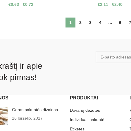
€
0.63
-
€
0.72
€
2.11
-
€
2.40
1
2
3
4
…
6
aštį ir apie
ok pirmas!
NOS
PRODUKTAI
Geras pakuotės dizainas
Dovanų dėžutės
16 birželio, 2017
Individuali pakuotė
Etiketės