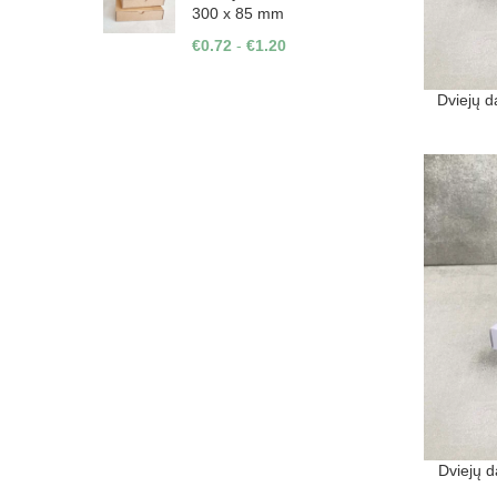
300 x 85 mm
€
0.72
-
€
1.20
Dviejų d
Dviejų d