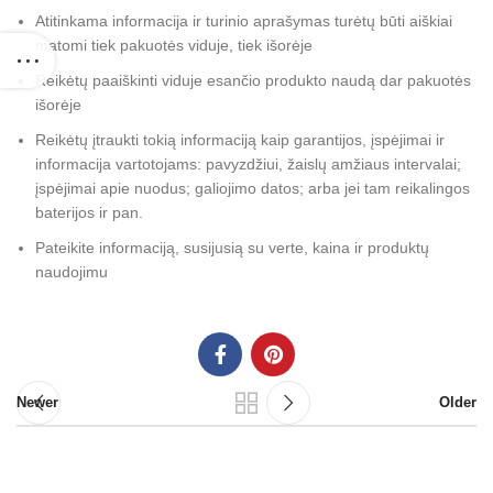
Atitinkama informacija ir turinio aprašymas turėtų būti aiškiai
matomi tiek pakuotės viduje, tiek išorėje
Reikėtų paaiškinti viduje esančio produkto naudą dar pakuotės
išorėje
Reikėtų įtraukti tokią informaciją kaip garantijos, įspėjimai ir
informacija vartotojams: pavyzdžiui, žaislų amžiaus intervalai;
įspėjimai apie nuodus; galiojimo datos; arba jei tam reikalingos
baterijos ir pan.
Pateikite informaciją, susijusią su verte, kaina ir produktų
naudojimu
Newer
Older