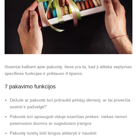
Išsamiai kalbant apie pakuotę, tiesa yra ta, kad ji atlieka septynias
specifines funkcijas ir priklauso 4 tipams.
7 pakavimo funkcijos
Dėžutė ar pakuotė turi pritraukti pirkėjų dėmesį: ar tai priverčia
sustoti ir pažvelgti?
Pakuotė turi apsaugoti viduje esančias prekes: niekas nenori
pasenusios duonos ar sugedusios įrangos
Pakuotę turėtų būti lengva atidaryti ir naudoti