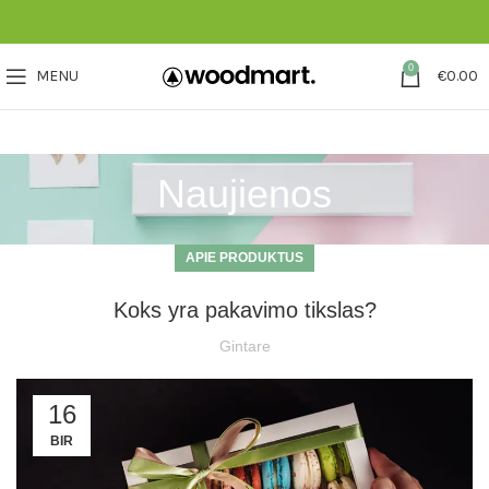
0
MENU
€
0.00
Naujienos
APIE PRODUKTUS
Koks yra pakavimo tikslas?
Gintare
16
BIR