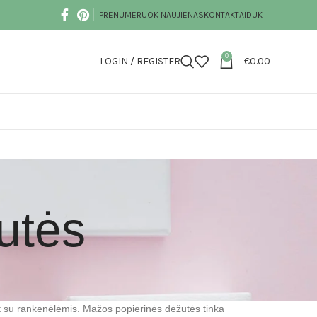
PRENUMERUOK NAUJIENAS
KONTAKTAI
DUK
0
LOGIN / REGISTER
€
0.00
utės
at su rankenėlėmis. Mažos popierinės dėžutės tinka