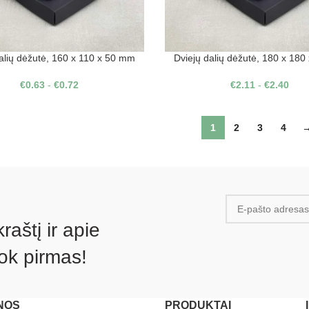
alių dėžutė, 160 x 110 x 50 mm
Dviejų dalių dėžutė, 180 x 18
€
0.63
-
€
0.72
€
2.11
-
€
2.40
1
2
3
4
aštį ir apie
ok pirmas!
NOS
PRODUKTAI