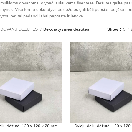
smulkioms dovanoms, o ypač lauktuvėms šventėse. Dėžutes galite pasiru
dumynus. Visų formų dekoratyvinės dėžutės gali būti puošiamos jūsų 
ytos, bet tai padaryti labai paprasta ir lengva.
DOVANŲ DĖŽUTĖS
Dekoratyvinės dėžutės
Show
9
alių dėžutė, 120 x 120 x 20 mm
Dviejų dalių dėžutė, 120 x 12