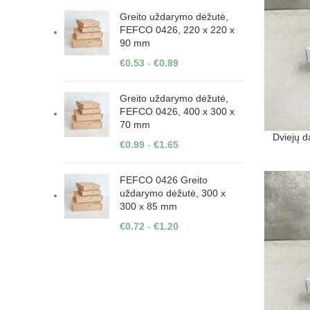
Greito uždarymo dėžutė,
FEFCO 0426, 220 x 220 x
90 mm
€
0.53
-
€
0.89
Greito uždarymo dėžutė,
FEFCO 0426, 400 x 300 x
70 mm
Dviejų d
€
0.99
-
€
1.65
FEFCO 0426 Greito
uždarymo dėžutė, 300 x
300 x 85 mm
€
0.72
-
€
1.20