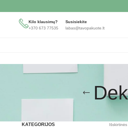
Kilo klausimų?
Susisiekite
+370 673 77535
labas@tavopakuote.lt
Dek
KATEGORIJOS
Išskirtinė