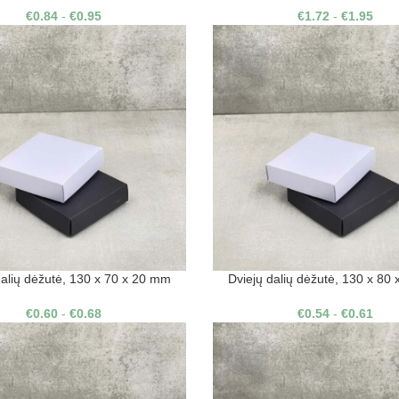
€
0.84
-
€
0.95
€
1.72
-
€
1.95
dalių dėžutė, 130 x 70 x 20 mm
Dviejų dalių dėžutė, 130 x 80
€
0.60
-
€
0.68
€
0.54
-
€
0.61