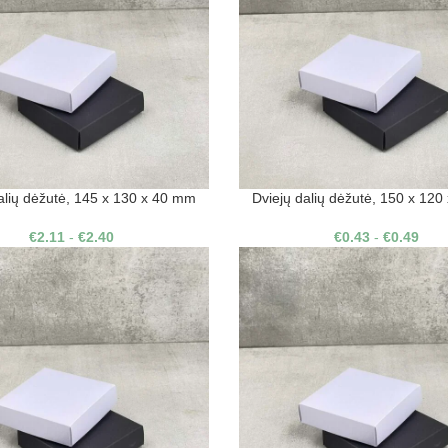
alių dėžutė, 145 x 130 x 40 mm
Dviejų dalių dėžutė, 150 x 12
€
2.11
-
€
2.40
€
0.43
-
€
0.49