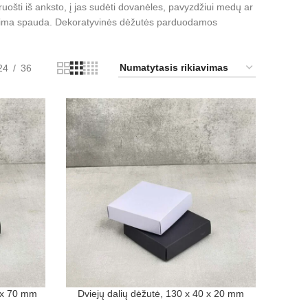
ošti iš anksto, į jas sudėti dovanėles, pavyzdžiui medų ar
norima spauda. Dekoratyvinės dėžutės parduodamos
24
36
0 x 70 mm
Dviejų dalių dėžutė, 130 x 40 x 20 mm