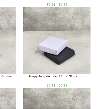
€
0.62
-
€
0.70
 x 40 mm
Dviejų dalių dėžutė, 140 x 70 x 25 mm
€
0.63
-
€
0.72