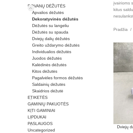
įvairioms 
DOVANŲ DĖŽUTĖS
kitus sal
Apvalios dėžutės
nesulankst
Dekoratyvinės dėžutės
Dėžutės su langeliu
Pradžia
Dėžutės su spauda
Dviejų dalių dėžutės
Greito uždarymo dėžutės
Individualios dėžutės
Juodos dėžutės
Kalėdinės dėžutės
Kitos dėžutės
Pagalvėles formos dėžutės
Saldainių dėžutės
Skaidrios dėžutė
ETIKETĖS
GAMINIŲ PAKUOTĖS
KITI GAMINIAI
LIPDUKAI
PASLAUGOS
Dviejų d
Uncategorized