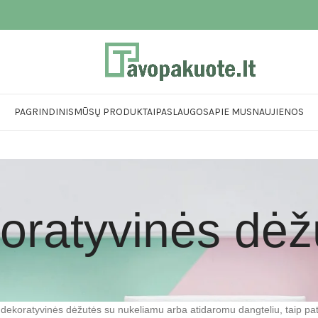
PAGRINDINIS
MŪSŲ PRODUKTAI
PASLAUGOS
APIE MUS
NAUJIENOS
oratyvinės dėž
s dekoratyvinės dėžutės su nukeliamu arba atidaromu dangteliu, taip p