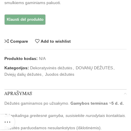
smulkiems gaminiams pakuoti.
Compare
Add to wishlist
Produkto kodas:
N/A
Kategorijos:
Dekoratyvinės dėžutės
,
DOVANŲ DĖŽUTĖS
,
Dviejų dalių dėžutės
,
Juodos dėžutės
APRAŠYMAS
Dėžutės gaminamos po užsakymo.
Gamybos terminas ~5 d. d.
Jei reikalinga greitesnė gamyba, susisiekite nurodytais kontaktais.
Dėžutės parduodamos nesulankstytos (išklotinėmis).