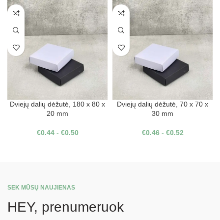
Dviejų dalių dėžutė, 180 x 80 x
Dviejų dalių dėžutė, 70 x 70 x
20 mm
30 mm
€
0.44
-
€
0.50
€
0.46
-
€
0.52
SEK MŪSŲ NAUJIENAS
HEY, prenumeruok