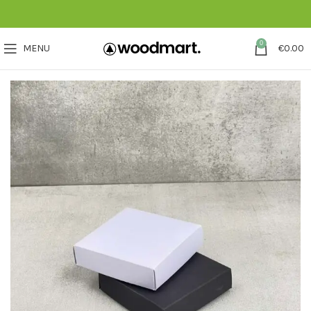
0
MENU
€
0.00