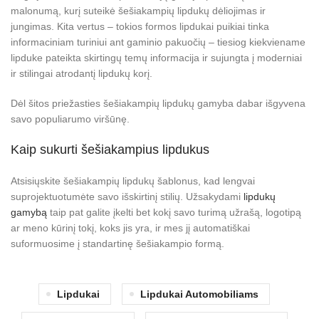
malonumą, kurį suteikė šešiakampių lipdukų dėliojimas ir
jungimas. Kita vertus – tokios formos lipdukai puikiai tinka
informaciniam turiniui ant gaminio pakuočių – tiesiog kiekviename
lipduke pateikta skirtingų temų informacija ir sujungta į moderniai
ir stilingai atrodantį lipdukų korį.
Dėl šitos priežasties šešiakampių lipdukų gamyba dabar išgyvena
savo populiarumo viršūnę.
Kaip sukurti šešiakampius lipdukus
Atsisiųskite šešiakampių lipdukų šablonus, kad lengvai
suprojektuotumėte savo išskirtinį stilių. Užsakydami
lipdukų
gamybą
taip pat galite įkelti bet kokį savo turimą užrašą, logotipą
ar meno kūrinį tokį, koks jis yra, ir mes jį automatiškai
suformuosime į standartinę šešiakampio formą.
Lipdukai
Lipdukai Automobiliams