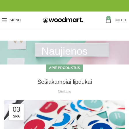
0
MENU
€
0.00
Naujienos
APIE PRODUKTUS
Šešiakampiai lipdukai
Gintare
03
SPA