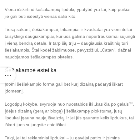
Viena išskirtinė šešiakampių lipdukų ypatybė yra tai, kaip puikiai
jie gali būti išdėstyti vienas šalia kito.
Tiesą sakant, šešiakampiai, trikampiai ir kvadratai yra vieninteliai
taisyklingi daugiakampiai, kuriuos galima nepertraukiamai sujungti
į vieną bendrą detalę. Ir tarp šių trijų – daugiausia kraštinių turi
šešiakampis. Štai kodėl žaidimuose, pavyzdžiui, „Catan“, dažnai
naudojamos šešiakampės plytelės.
Šešiakampė estetika
Įdomi šešiakampio forma gali bet kurį dizainą padaryti iškart
įdomesnį.
Logotipų kokybė, svyruoja nuo nuostabios iki „kas čia po galais?“.
Įdėjus dizainą (gerą ar blogą) į šešiakampę plokštumą, jūsų
lipdukai įgauna naują išvaizdą. Ir jei jūs gaunate kelis lipdukus, tai
iškart juos sujungsite estetiškai.
Taigi, jei tai reklaminiai lipdukai – jų gavėjai patirs ir įsimins