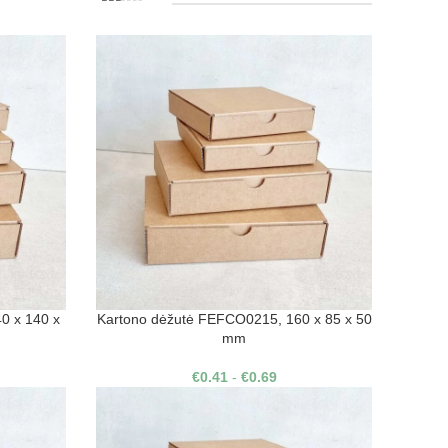
0 x 140 x
Kartono dėžutė FEFCO0215, 160 x 85 x 50
mm
€
0.41
-
€
0.69