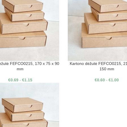
ėžutė FEFCO0215, 170 x 75 x 90
Kartono dėžutė FEFCO0215, 21
mm
150 mm
€
0.69
-
€
1.15
€
0.60
-
€
1.00