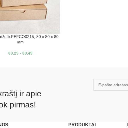
dėžutė FEFCO0215, 80 x 80 x 80
mm
€
0.29
-
€
0.49
aštį ir apie
ok pirmas!
NOS
PRODUKTAI