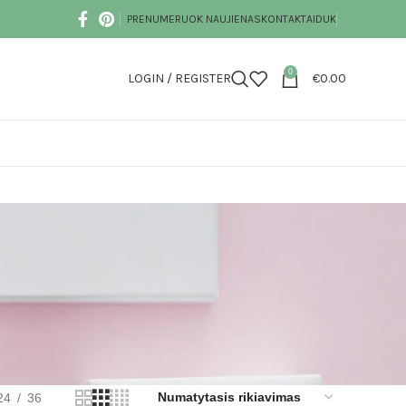
PRENUMERUOK NAUJIENAS
KONTAKTAI
DUK
0
LOGIN / REGISTER
€
0.00
24
36