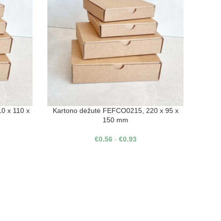
0 x 110 x
Kartono dėžutė FEFCO0215, 220 x 95 x
150 mm
€
0.56
-
€
0.93