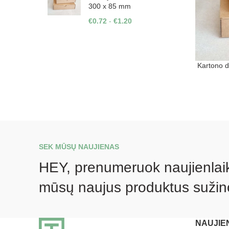
300 x 85 mm
€
0.72
-
€
1.20
Kartono 
SEK MŪSŲ NAUJIENAS
HEY, prenumeruok naujienlaikr
mūsų naujus produktus sužin
NAUJIE