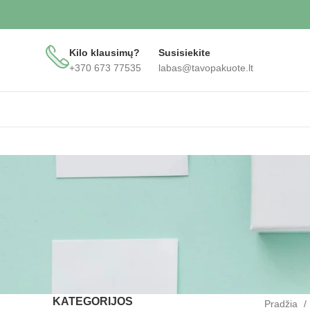
Kilo klausimų?
Susisiekite
+370 673 77535
labas@tavopakuote.lt
KATEGORIJOS
Pradžia