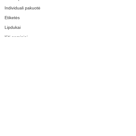
Individuali pakuotė
Etiketės
Lipdukai
Kiti gaminiai
Paslaugos
INFORMACIJA
Privatumo politika
Grąžinimai
Terminai ir Sąlygos
Naujienos
ES Parama
Kontaktai