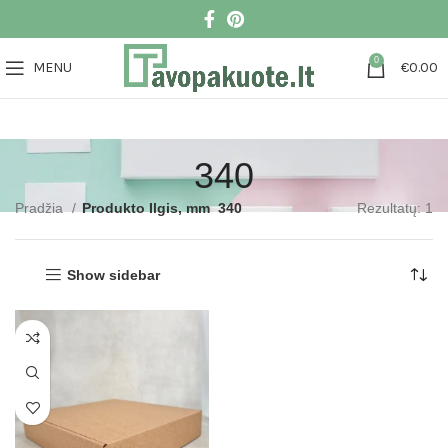
0
MENU
€
0.00
340
Pradžia
Produkto Ilgis, mm
340
Rezultatų: 1
Show sidebar