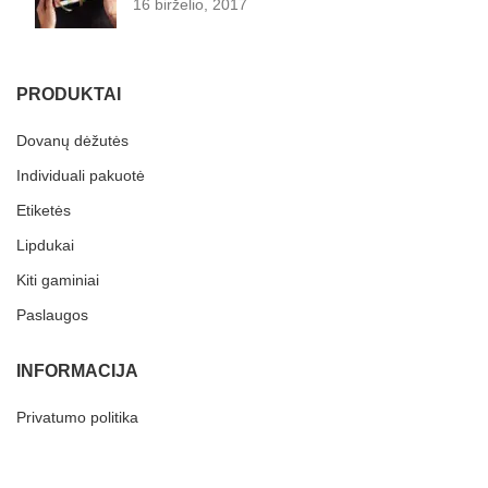
16 birželio, 2017
PRODUKTAI
Dovanų dėžutės
Individuali pakuotė
Etiketės
Lipdukai
Kiti gaminiai
Paslaugos
INFORMACIJA
Privatumo politika
Grąžinimai
Terminai ir Sąlygos