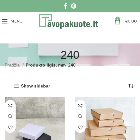
0
MENU
€
0.00
240
Pradžia
Produkto Ilgis, mm
240
Show sidebar