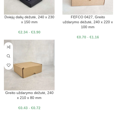
Dviejų dalių dėžutė, 240 x 230
FEFCO 0427, Greito
x 150 mm
uždarymo dėžutė, 240 x 220 x
100 mm
€
2.34
-
€
3.90
€
0.70
-
€
1.16
Greito uždarymo dėžutė, 240
x 210 x 80 mm
€
0.43
-
€
0.72