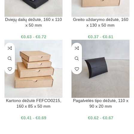
Dviejų dalių dėžutė, 160 x 110
Greito uždarymo dėžutė, 160
x 50 mm
x 130 x 50 mm
€
0.63
-
€
0.72
€
0.37
-
€
0.61
Kartono dėžutė FEFCO0215,
Pagalvėlės tipo dėžutė, 110 x
160 x 85 x 50 mm
90 x 20 mm
€
0.41
-
€
0.69
€
0.62
-
€
0.67