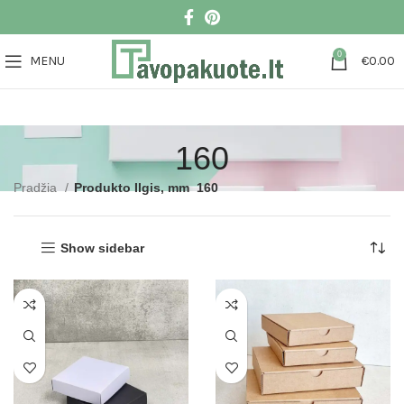
0
MENU
€
0.00
160
Pradžia
Produkto Ilgis, mm
160
Show sidebar