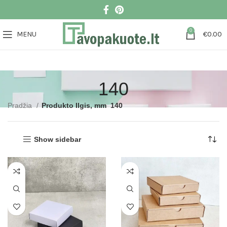
0
MENU
€
0.00
140
Pradžia
Produkto Ilgis, mm
140
Show sidebar