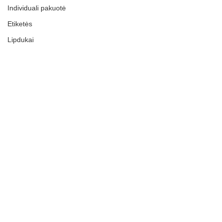
Individuali pakuotė
Etiketės
Lipdukai
Kiti gaminiai
Paslaugos
INFORMACIJA
Privatumo politika
Grąžinimai
Terminai ir Sąlygos
Naujienos
ES Parama
Kontaktai