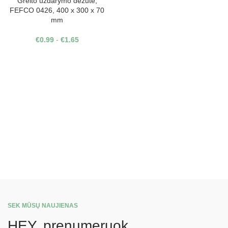
Greito uždarymo dėžutė,
FEFCO 0426, 400 x 300 x 70
mm
€
0.99
-
€
1.65
SEK MŪSŲ NAUJIENAS
HEY, prenumeruok