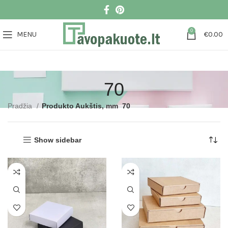
0
MENU
€
0.00
70
Pradžia
Produkto Aukštis, mm
70
Show sidebar