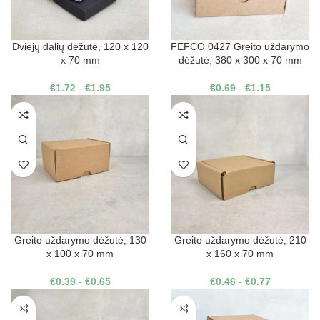
Dviejų dalių dėžutė, 120 x 120
FEFCO 0427 Greito uždarymo
x 70 mm
dėžutė, 380 x 300 x 70 mm
€
1.72
-
€
1.95
€
0.69
-
€
1.15
Greito uždarymo dėžutė, 130
Greito uždarymo dėžutė, 210
x 100 x 70 mm
x 160 x 70 mm
€
0.39
-
€
0.65
€
0.46
-
€
0.77